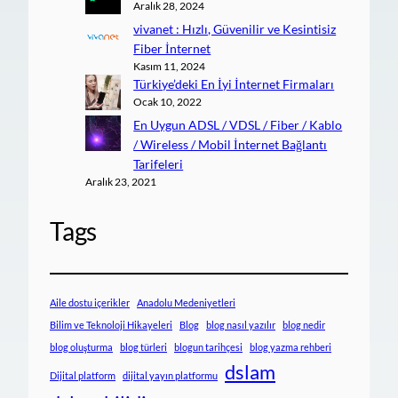
Aralık 28, 2024
vivanet : Hızlı, Güvenilir ve Kesintisiz
Fiber İnternet
Kasım 11, 2024
Türkiye’deki En İyi İnternet Firmaları
Ocak 10, 2022
En Uygun ADSL / VDSL / Fiber / Kablo
/ Wireless / Mobil İnternet Bağlantı
Tarifeleri
Aralık 23, 2021
Tags
Aile dostu içerikler
Anadolu Medeniyetleri
Bilim ve Teknoloji Hikayeleri
Blog
blog nasıl yazılır
blog nedir
blog oluşturma
blog türleri
blogun tarihçesi
blog yazma rehberi
dslam
Dijital platform
dijital yayın platformu