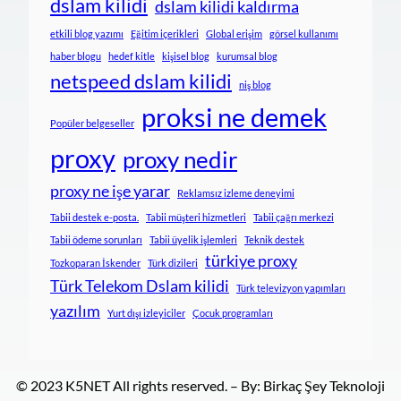
dslam kilidi
dslam kilidi kaldırma
etkili blog yazımı
Eğitim içerikleri
Global erişim
görsel kullanımı
haber blogu
hedef kitle
kişisel blog
kurumsal blog
netspeed dslam kilidi
niş blog
proksi ne demek
Popüler belgeseller
proxy
proxy nedir
proxy ne işe yarar
Reklamsız izleme deneyimi
Tabii destek e-posta.
Tabii müşteri hizmetleri
Tabii çağrı merkezi
Tabii ödeme sorunları
Tabii üyelik işlemleri
Teknik destek
türkiye proxy
Tozkoparan İskender
Türk dizileri
Türk Telekom Dslam kilidi
Türk televizyon yapımları
yazılım
Yurt dışı izleyiciler
Çocuk programları
© 2023 K5NET All rights reserved. – By: Birkaç Şey Teknoloji