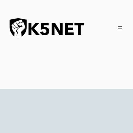
İçeriğe
geç