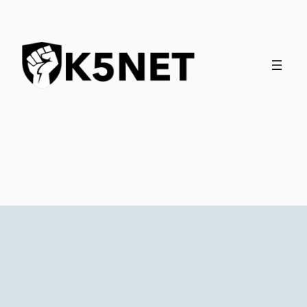
İçeriğe
geç