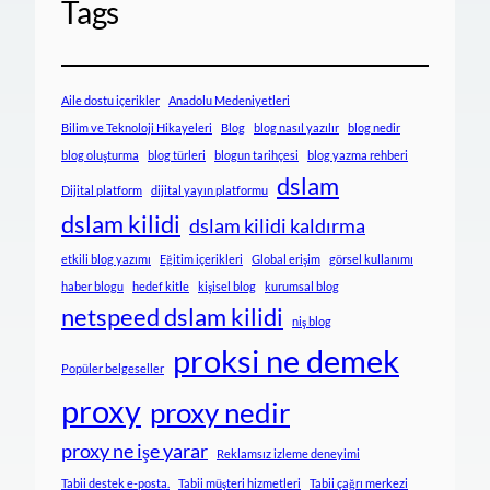
Tags
Aile dostu içerikler
Anadolu Medeniyetleri
Bilim ve Teknoloji Hikayeleri
Blog
blog nasıl yazılır
blog nedir
blog oluşturma
blog türleri
blogun tarihçesi
blog yazma rehberi
dslam
Dijital platform
dijital yayın platformu
dslam kilidi
dslam kilidi kaldırma
etkili blog yazımı
Eğitim içerikleri
Global erişim
görsel kullanımı
haber blogu
hedef kitle
kişisel blog
kurumsal blog
netspeed dslam kilidi
niş blog
proksi ne demek
Popüler belgeseller
proxy
proxy nedir
proxy ne işe yarar
Reklamsız izleme deneyimi
Tabii destek e-posta.
Tabii müşteri hizmetleri
Tabii çağrı merkezi