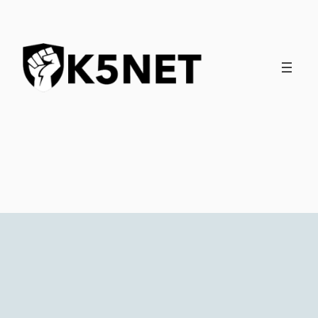
İçeriğe
geç