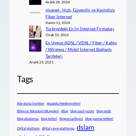
Aralık 28, 2024
vivanet : Hızlı, Güvenilir ve Kesintisiz
Fiber İnternet
Kasım 11, 2024
Türkiye’deki En İyi İnternet Firmaları
Ocak 10, 2022
En Uygun ADSL / VDSL / Fiber / Kablo
/ Wireless / Mobil İnternet Bağlantı
Tarifeleri
Aralık 23, 2021
Tags
Aile dostu içerikler
Anadolu Medeniyetleri
Bilim ve Teknoloji Hikayeleri
Blog
blog nasıl yazılır
blog nedir
blog oluşturma
blog türleri
blogun tarihçesi
blog yazma rehberi
dslam
Dijital platform
dijital yayın platformu