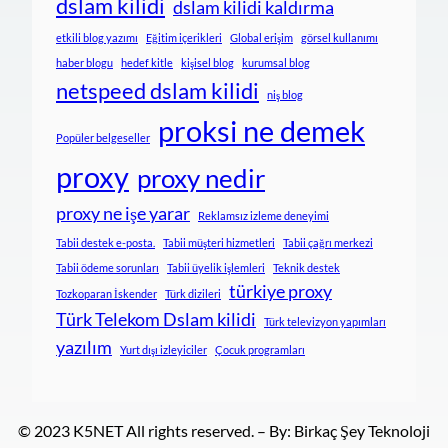
dslam kilidi
dslam kilidi kaldırma
etkili blog yazımı
Eğitim içerikleri
Global erişim
görsel kullanımı
haber blogu
hedef kitle
kişisel blog
kurumsal blog
netspeed dslam kilidi
niş blog
proksi ne demek
Popüler belgeseller
proxy
proxy nedir
proxy ne işe yarar
Reklamsız izleme deneyimi
Tabii destek e-posta.
Tabii müşteri hizmetleri
Tabii çağrı merkezi
Tabii ödeme sorunları
Tabii üyelik işlemleri
Teknik destek
türkiye proxy
Tozkoparan İskender
Türk dizileri
Türk Telekom Dslam kilidi
Türk televizyon yapımları
yazılım
Yurt dışı izleyiciler
Çocuk programları
© 2023 K5NET All rights reserved. – By: Birkaç Şey Teknoloji