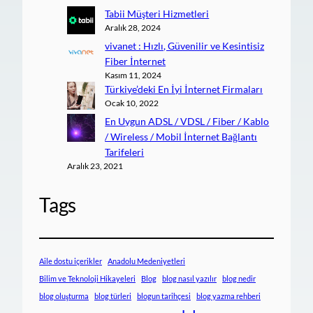
Tabii Müşteri Hizmetleri
Aralık 28, 2024
vivanet : Hızlı, Güvenilir ve Kesintisiz
Fiber İnternet
Kasım 11, 2024
Türkiye’deki En İyi İnternet Firmaları
Ocak 10, 2022
En Uygun ADSL / VDSL / Fiber / Kablo
/ Wireless / Mobil İnternet Bağlantı
Tarifeleri
Aralık 23, 2021
Tags
Aile dostu içerikler
Anadolu Medeniyetleri
Bilim ve Teknoloji Hikayeleri
Blog
blog nasıl yazılır
blog nedir
blog oluşturma
blog türleri
blogun tarihçesi
blog yazma rehberi