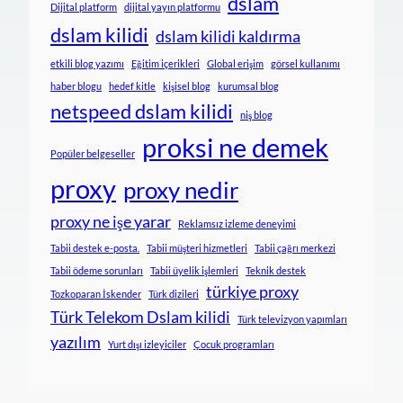
dslam
Dijital platform
dijital yayın platformu
dslam kilidi
dslam kilidi kaldırma
etkili blog yazımı
Eğitim içerikleri
Global erişim
görsel kullanımı
haber blogu
hedef kitle
kişisel blog
kurumsal blog
netspeed dslam kilidi
niş blog
proksi ne demek
Popüler belgeseller
proxy
proxy nedir
proxy ne işe yarar
Reklamsız izleme deneyimi
Tabii destek e-posta.
Tabii müşteri hizmetleri
Tabii çağrı merkezi
Tabii ödeme sorunları
Tabii üyelik işlemleri
Teknik destek
türkiye proxy
Tozkoparan İskender
Türk dizileri
Türk Telekom Dslam kilidi
Türk televizyon yapımları
yazılım
Yurt dışı izleyiciler
Çocuk programları