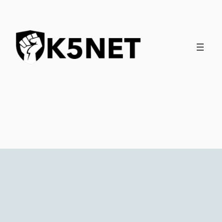
İçeriğe
geç